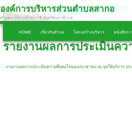
องค์การบริหารส่วนตำบลสากอ
ตำบลสากอ อ.สุไหงปาดี จังหวัดนราธิวาส
HOME
เกี่ยวกับตำบล
โครงสร้างบริหาร
หนังสือร
รายงานผลการประเมินควา
- รายงานผลการประเมินความพึงพอใจของประชาชน ณ จุดให้บริการ ปร