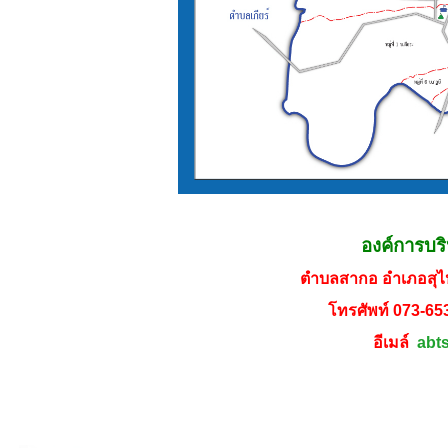
องค์การบร
ตำบลสากอ อำเภอสุไห
โทรศัพท์ 073-65
อีเมล์
abt