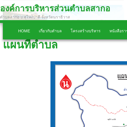
องค์การบริหารส่วนตำบลสากอ
ตำบลสากอ อ.สุไหงปาดี จังหวัดนราธิวาส
HOME
เกี่ยวกับตำบล
โครงสร้างบริหาร
หนังสือร
แผนที่ตำบล