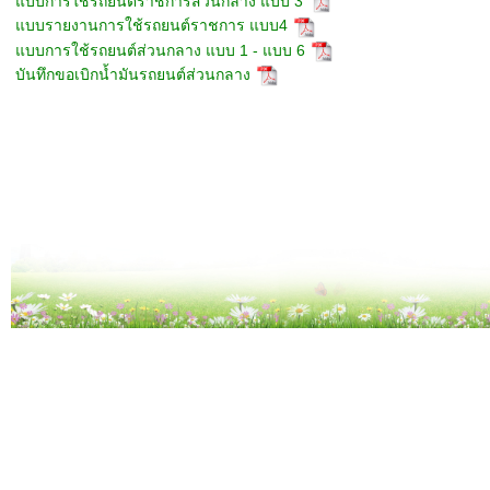
แบบการใช้รถยนต์ราชการส่วนกลาง แบบ 3
แบบรายงานการใช้รถยนต์ราชการ แบบ4
แบบการใช้รถยนต์ส่วนกลาง แบบ 1 - แบบ 6
บันทึกขอเบิกน้ำมันรถยนต์ส่วนกลาง