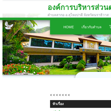
องค์การบริหารส่ว
ตำบลสากอ อ.สุไหงปาดี จังหวัดนราธิวาส
HOME
เกี่ยวกับตำบล
< < < < < < <
หัวเรื่อง