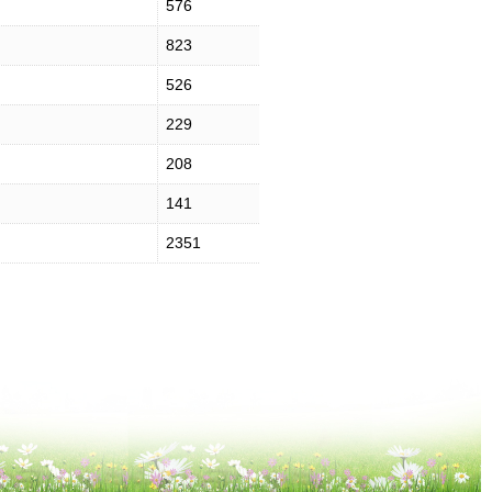
576
823
526
229
208
141
2351