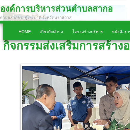
องค์การบริหารส่วนตำบลสากอ
ตำบลสากอ อ.สุไหงปาดี จังหวัดนราธิวาส
HOME
เกี่ยวกับตำบล
โครงสร้างบริหาร
หนังสือร
กิจกรรมส่งเสริมการสร้างอ