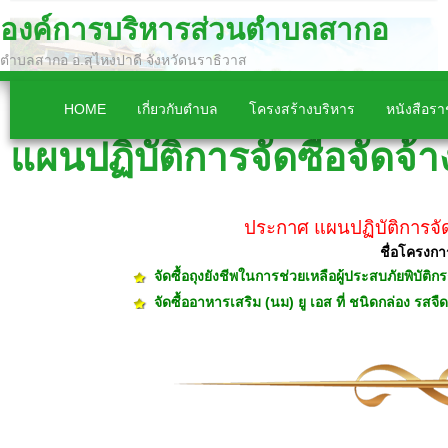
องค์การบริหารส่วนตำบลสากอ
ตำบลสากอ อ.สุไหงปาดี จังหวัดนราธิวาส
HOME
เกี่ยวกับตำบล
โครงสร้างบริหาร
หนังสือร
แผนปฏิบัติการจัดซื้อจัดจ้
ประกาศ แผนปฏิบัติการจัด
ชื่อโครงกา
จัดซื้อถุงยังชีพในการช่วยเหลือผู้ประสบภัยพิบั
จัดซื้ออาหารเสริม (นม) ยู เอส ที่ ชนิดก