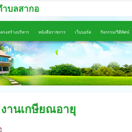
นตำบลสากอ
โครงสร้างบริหาร
หนังสือราชการ
เว็บบอร์ด
กิจกรรม/วีดีทัศน์
 งานเกษียณอายุ