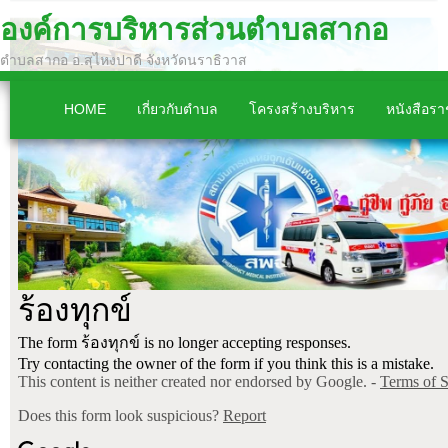
องค์การบริหารส่วนตำบลสากอ
ตำบลสากอ อ.สุไหงปาดี จังหวัดนราธิวาส
HOME
เกี่ยวกับตำบล
โครงสร้างบริหาร
หนังสือร